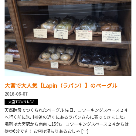
大宮で大人気【Lapin（ラパン）】のベーグル
2016-06-07
大宮TOWN NAVI
天然酵母でつくられたベーグル 先日、コワーキングスペース２４
へ行く前に氷川参道の近くにあるラパンさんに寄ってきました。
場所は大宮駅から南東に15分。 コワーキングスペース２４からは
徒歩6分です！ お店は温もりあるおしゃ […]