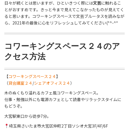
日々が続くとは思いますが、ひといきつく際には
文芸
に触れるこ
とがおすすめです。きっと今まで見えてこなかったものが見えてく
ると思います。コワーキングスペースで文芸ブルータスを読みなが
ら、2021年の最後に心をリフレッシュしてみてください(*^-^*
コワーキングスペース２４のア
クセス方法
【
コワーキングスペース２４
】
（
貸会議室２４
/
シェアオフィス２４
）
木のぬくもり溢れるカフェ風コワーキングスペース。
仕事・勉強以外にも電源カフェとして読書やリラックスタイムに
もどうぞ。
大宮駅東口から徒歩7分。
埼玉県さいたま市大宮区仲町2丁目ソシオ大宮3F/4F/6F