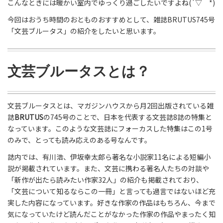
こんなときには暖かい室内でゆっくり過ごしたいですよね(´▽｀*)
今回はおうち時間のおとものおすすめとして、雑誌BRUTUS745号
「文芸ブルータス」の紹介をしたいと思います。
文芸ブルータスとは？
文芸ブルータスとは、マガジンハウスから月2回出版されている雑
誌
BRUTUS
の745号のことで、日本を代表する文芸誌8誌の特集と
なっています。このような文芸誌にフォーカスした特集はこの1号
のみで、とっても読み応えのある号なんです。
誌内では、有川浩、伊坂幸太郎ら著名な小説家11名による短編小
説が掲載されています。また、文芸に携わる著名人たちの対談や
「新作が出たら読みたい作家32人」の紹介も掲載されており、
「文芸について知るならこの一冊」と言っても過言ではないほど充
実した内容になっています。好きな作家の作品はもちろん、今まで
気になっていたけど読んだことがなかった作家の作品やまったく知